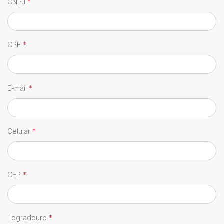
CNPJ
*
CPF
*
E-mail
*
Celular
*
CEP
*
Logradouro
*